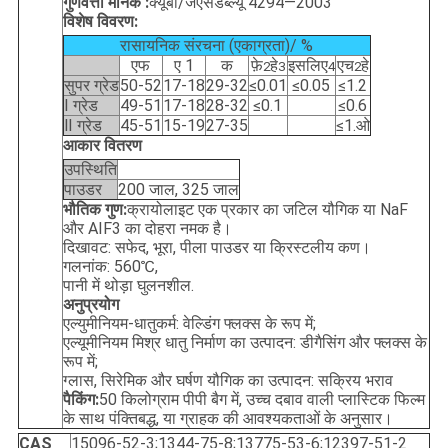
गुणवत्ता मानक :
क्यूबी/जेएसडब्ल्यू 4294—2003
विशेष विवरण:
रासायनिक संरचना (एकाग्रता)/ %
एफ
ए 1
क
फ़े
हे
इसलिए
एच
हे
2
3
4
2
सुपर ग्रेड
50-52
17-18
29-32
≤0.01
≤0.05
≤1.2
Ⅰ ग्रेड
49-51
17-18
28-32
≤0.1
≤0.6
Ⅱ ग्रेड
45-51
15-19
27-35
≤1.ओ
आकार वितरण
उपस्थिति
पाउडर
200 जाल, 325 जाल
भौतिक गुण:
क्रायोलाइट एक प्रकार का जटिल यौगिक या NaF
और AIF3 का दोहरा नमक है।
दिखावट: सफेद, भूरा, पीला पाउडर या क्रिस्टलीय कण।
गलनांक: 560℃,
पानी में थोड़ा घुलनशील.
अनुप्रयोग
एल्युमीनियम-धातुकर्म: वेल्डिंग फ्लक्स के रूप में;
एल्यूमीनियम मिश्र धातु निर्माण का उत्पादन: डीगैसिंग और फ्लक्स के
रूप में;
ग्लास, सिरेमिक और घर्षण यौगिक का उत्पादन: सक्रिय भराव
पैकिंग:
50 किलोग्राम पीपी बैग में, उच्च दबाव वाली प्लास्टिक फिल्म
के साथ पंक्तिबद्ध, या ग्राहक की आवश्यकताओं के अनुसार।
CAS
15096-52-3;1344-75-8;13775-53-6;12397-51-2