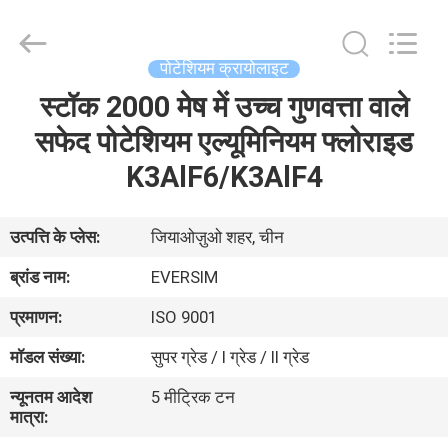
Jiaozuo
Eversim
Imp.&Exp.Co.,Ltd.
All
Rights
पोटेशियम क्रायोलाइट
Reserved.
स्टॉक 2000 मेष में उच्च गुणवत्ता वाले
घर
सफेद पोटेशियम एल्यूमिनियम फ्लोराइड
उत्पाद
K3AlF6/K3AlF4
वीडियो
उत्पत्ति के प्लेस:
जियाओज़ुओ शहर, चीन
ब्रांड नाम:
EVERSIM
हमारे
प्रमाणन:
ISO 9001
बारे
मॉडल संख्या:
सुपर ग्रेड / I ग्रेड / II ग्रेड
में
न्यूनतम आदेश
5 मीट्रिक टन
मात्रा:
कारखाने