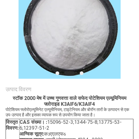
उद्धरण
मांगें
साइटमैप
गोपनीयता
नीति
उत्पाद विवरण
स्टॉक 2000 मेष में उच्च गुणवत्ता वाले सफेद पोटेशियम एल्यूमिनियम
फ्लोराइड K3AlF6/K3AlF4
पोटेशियम फ्लोरोएल्यूमिनेट एल्यूमीनियम, टाइटेनियम और बोरॉन तारों के उत्पादन से एक
उप-उत्पाद है और इसका व्यापक रूप से उपयोग किया जाता है।
विस्तृत
CAS संख्या। :
15096-52-3;1344-75-8;13775-53-
विवरण:
6;12397-51-2
आण्विक सूत्र:
क
एएलएफ
3
6