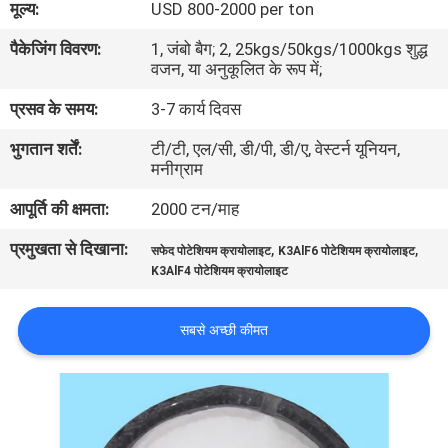
मूल्य:
USD 800-2000 per ton
का
पैकेजिंग विवरण:
1, जंबो बैग; 2, 25kgs/50kgs/1000kgs शुद्ध
दौरा
वजन, या अनुकूलित के रूप में;
प्रसव के समय:
3-7 कार्य दिवस
गुणवत्ता
भुगतान शर्तें:
टी/टी, एल/सी, डी/पी, डी/ए, वेस्टर्न यूनियन,
नियंत्रण
मनीग्राम
आपूर्ति की क्षमता:
2000 टन/माह
हमसे
प्रमुखता से दिखाना:
,
,
संपर्क
सफेद पोटेशियम क्रायोलाइट
K3AlF6 पोटेशियम क्रायोलाइट
K3AlF4 पोटेशियम क्रायोलाइट
करें
सबसे अच्छी कीमत
समाचार
मामले