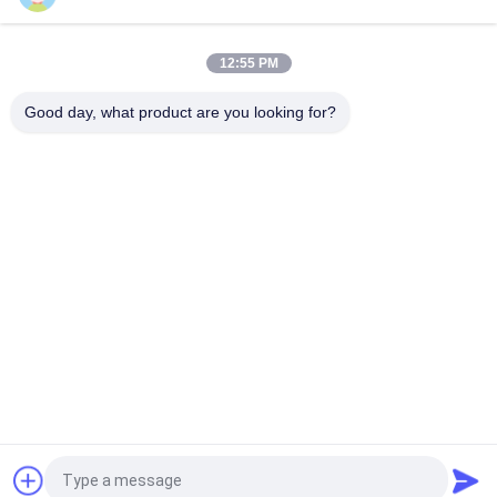
औद्योगिक उत्पादन के लिए शुद्ध सफेद सोडियम क्रायोलाइट से बने उच्च-प्रदर्शन
अपघर्षक का फैक्टरी मूल्य
12:55 PM
CAS13775-52-5 रासायनिक उत्पाद सफेद पाउडर KAlF4 पोटेशियम क्रायोलाइट
- रासायनिक उद्योगों में क्षमता का अनावरण
Good day, what product are you looking for?
लोकप्रिय श्रेणियां
सभी
सोडियम क्रायोलाइट
पोटेशियम क्रायोलाइट
एल्यूमीनियम फ्लोराइड
फ्लोराइड नमक
कैलक्लाइंड पेट्रोलियम 
एनोड कार्बन ब्लॉक
कोक
कैथोड कार्बन ब्लॉक
सोडियम फ्लोराइड पाउडर
एक बोली का अनुरोध