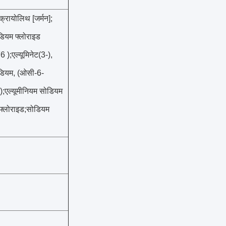
रायोलिथ [जर्मन];
ोडियम फ्लोराइड
);एल्यूमिनेट(3-),
सोडियम, (ओसी-6-
6);एल्यूमीनियम सोडियम
म फ्लोराइड;सोडियम