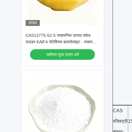
वीडियो
CAS13775-52-5 रासायनिक उत्पाद सफेद
पाउडर KAlF4 पोटेशियम क्रायोलाइट - रासायनिक
उद्योगों में क्षमता का अनावरण
सर्वोत्तम मूल्य प्राप्त करें
CAS
रजिस्ट्री
1
संख्या: