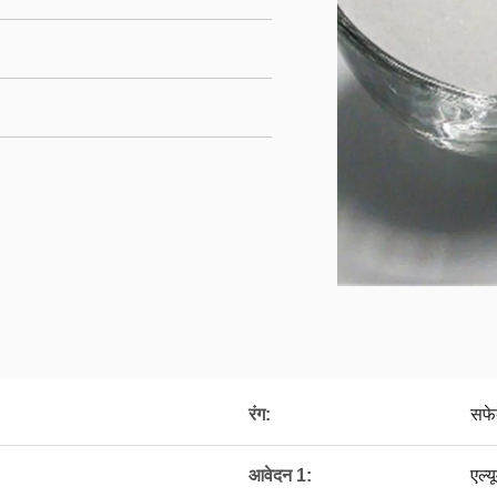
रंग:
सफेद
आवेदन 1:
एल्य