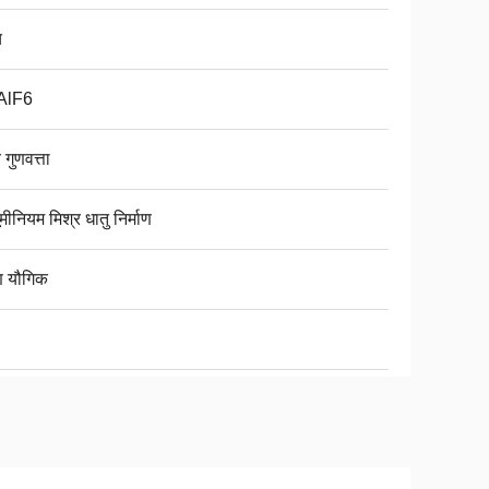
च
AlF6
 गुणवत्ता
ूमीनियम मिश्र धातु निर्माण
षण यौगिक