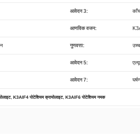
आवेदन 3:
काँ
आणविक वजन:
K3
टन
गुणवत्ता:
उच्च
आवेदन 5:
एल्य
आवेदन 7:
घर्
,
,
योलाइट
K3AlF4 पोटेशियम क्रायोलाइट
K3AlF6 पोटेशियम नमक