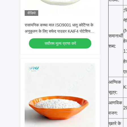
;
वीडियो
नै
रासायनिक कच्चा माल ISO9001 धातु कोटिंग्स के
(N
अनुकूलन के लिए सफेद पाउडर KAlF4 पोटेशियम
समानार्थी
क्रायोलाइट
हे
सर्वोत्तम मूल्य प्राप्त करें
शब्द:
11
हे
एल
आण्विक
K
सूत्र:
आणविक
2
वजन:
ख़तरे के