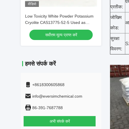
पर
वीडियो
प्रतीक:
Low Toxicity White Powder Potassium
जोखिम
Cryolite CAS13775-52-5 Used as
आ
कोड:
Brazing Fluxes for Copper
सर्वोत्तम मूल्य प्राप्त करें
सुरक्षा
S
विवरण:
हमसे संपर्क करें
+8618300605868
info@eversimchemical.com
86-391-7687788
अभी संपर्क करें