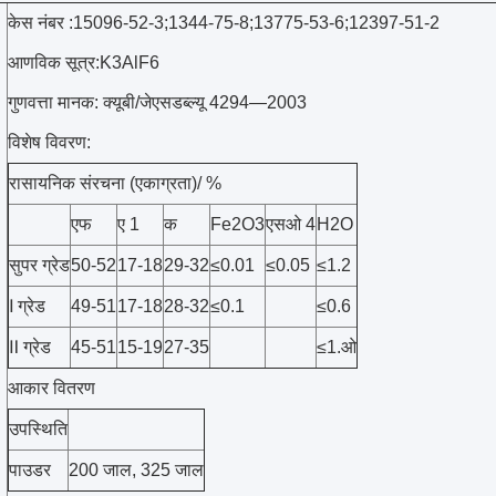
केस नंबर :15096-52-3;1344-75-8;13775-53-6;12397-51-2
आणविक सूत्र:K3AlF6
गुणवत्ता मानक: क्यूबी/जेएसडब्ल्यू 4294—2003
विशेष विवरण:
रासायनिक संरचना (एकाग्रता)/ %
एफ
ए 1
क
Fe2O3
एसओ 4
H2O
सुपर ग्रेड
50-52
17-18
29-32
≤0.01
≤0.05
≤1.2
Ⅰ ग्रेड
49-51
17-18
28-32
≤0.1
≤0.6
Ⅱ ग्रेड
45-51
15-19
27-35
≤1.ओ
आकार वितरण
उपस्थिति
पाउडर
200 जाल, 325 जाल