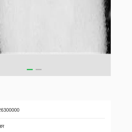
26300000
डर