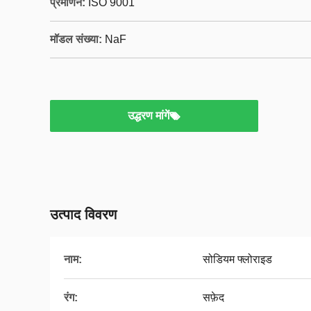
प्रमाणन:
ISO 9001
मॉडल संख्या:
NaF
उद्धरण मांगें
उत्पाद विवरण
नाम:
सोडियम फ्लोराइड
रंग:
सफ़ेद