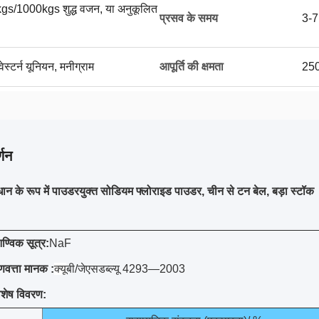
kgs/1000kgs शुद्ध वजन, या अनुकूलित
प्रसव के समय
3-7
ेस्टर्न यूनियन, मनीग्राम
आपूर्ति की क्षमता
250
्णन
न के रूप में पाउडरयुक्त सोडियम फ्लोराइड पाउडर, चीन से टन बेल, बड़ा स्टॉक
ण्विक सूत्र:
NaF
ुणवत्ता मानक :
क्यू
बी/जेएसडब्ल्यू 4293—2003
िशेष विवरण: