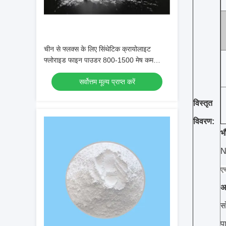
चीन से फ्लक्स के लिए सिंथेटिक क्रायोलाइट
फ्लोराइड फाइन पाउडर 800-1500 मेष कम
कीमत:
सर्वोत्तम मूल्य प्राप्त करें
विस्तृत
विवरण:
भ
N
ए
अ
स
प