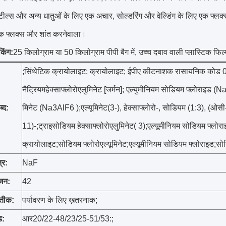
्टील्स और अन्य धातुओं के लिए एक अचार, सोल्डरिंग और वेल्डिंग के लिए एक फ्लक
क फ्लक्स और शांत करनेवाला।
किंग:
25 किलोग्राम या 50 किलोग्राम पीपी बैग में, उच्च दबाव वाली प्लास्टिक फि
;सिंथेटिक क्रायोलाइट; क्रायोलाइट; ईपीए कीटनाशक रासायनिक कोड 075
नैट्रियमहेक्साफ्लोरोएलुमिनेट [जर्मन]; एल्युमीनियम सोडियम फ्लोराइड
ब्द:
मिनेट (Na3AlF6 );एल्यूमिनेट(3-), हेक्साफ्लोरो-, सोडियम (1:3), (ओसी-
11)-;ट्राइसोडियम हेक्साफ्लोरोएलुमिनेट( 3);एल्यूमीनियम सोडियम फ्लोरा
क्रायोलाइट;सोडियम फ्लोरोएल्यूमिनेट;एल्यूमीनियम सोडियम फ्लोराइड;सो
्र:
NaF
जन:
42
रतीक:
पर्यावरण के लिए ख़तरनाक;
ड:
आर20/22-48/23/25-51/53:;