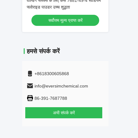
वेल्डिंग फ्लक्स के लिए कैस 7681-49-4 सोडियम
फ्लोराइड पाउडर उच्च शुद्धता
सर्वोत्तम मूल्य प्राप्त करें
हमसे संपर्क करें
+8618300605868
info@eversimchemical.com
86-391-7687788
अभी संपर्क करें