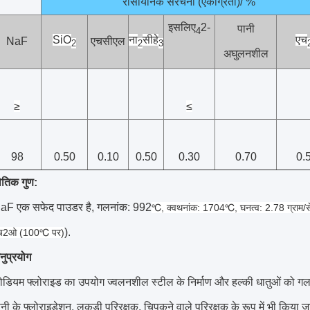
रासायनिक संरचना (एकाग्रता)/ %
इसलिए
2-
पानी
4
SiO
ना
सी
हे
एच
NaF
एचसीएल
2
2
3
अघुलनशील
≥
≤
98
0.50
0.10
0.50
0.30
0.70
0.
ौतिक गुण:
aF एक सफेद पाउडर है, गलनांक: 992
℃, क्वथनांक: 1704℃, घनत्व: 2.78 ग्राम/से
).
च2ओ (100℃ पर)
नुप्रयोग
ोडियम फ्लोराइड का उपयोग ज्वलनशील स्टील के निर्माण और हल्की धातुओं को गला
ानी के फ्लोराइडेशन, लकड़ी परिरक्षक, चिपकने वाले परिरक्षक के रूप में भी किया