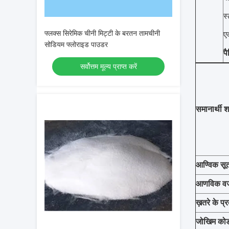
स
फ्लक्स सिरेमिक चीनी मिट्टी के बरतन तामचीनी
ए
सोडियम फ्लोराइड पाउडर
पै
सर्वोत्तम मूल्य प्राप्त करें
समानार्थी श
आण्विक सूत
आणविक व
ख़तरे के प्
जोखिम को