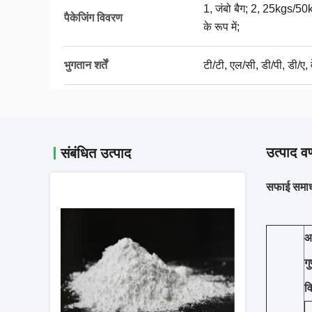
1, जंबो बैग; 2, 25kgs/50
पैकेजिंग विवरण
के रूप में;
भुगतान शर्तें
टी/टी, एल/सी, डी/पी, डी/ए, व
उत्पाद वर
संबंधित उत्पाद
सफाई समाधा
आ
ग
व