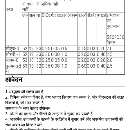
से कम
से अधिक नहीं
कक्षा
नहीं
एफ
अल
ना
SiO
फ़े
हे
इसलिए
=
काओ
पी
हे
एच
हे
इग्निशन
2
2
3
4
2
5
2
पर
नुकसान
,
550ºC30
मिनट
सीएच-0
52
12
33
0.25
0.05
0.6
0.15
0.02
0.20
2.0
चौधरी -1
52
12
33
0.36
0.08
1.0
0.20
0.03
0.40
2.5
सीएम-0
53
13
32
0.25
0.05
0.6
0.20
0.02
0.20
2.0
मुख्यमंत्री
53
13
32
0.36
0.08
1.0
0.60
0.03
0.40
2.5
-1
आवेदन
1.अशुद्धता की मात्रा कम है
2. विभिन्न संकेतक स्थिर हैं, कण आकार वितरण एक समान है, और क्रिस्टल की सतह
चिकनी है, जो मदद करती है
अपघर्षक के साथ बेहतर संयोजन
3. पीसने की दक्षता और पीसने के अनुपात में सुधार कर सकते हैं
4. अपघर्षक उपकरणों के पहनने के प्रतिरोध में सुधार करें और अपघर्षक उपकरणों की
सेवा जीवन का विस्तार करें