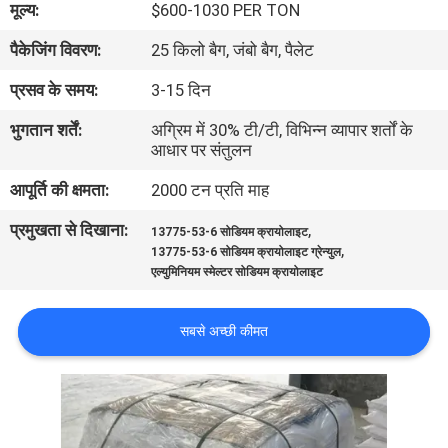
मूल्य:
$600-1030 PER TON
का
पैकेजिंग विवरण:
25 किलो बैग, जंबो बैग, पैलेट
दौरा
प्रसव के समय:
3-15 दिन
गुणवत्ता
भुगतान शर्तें:
अग्रिम में 30% टी/टी, विभिन्न व्यापार शर्तों के
आधार पर संतुलन
नियंत्रण
आपूर्ति की क्षमता:
2000 टन प्रति माह
हमसे
प्रमुखता से दिखाना:
,
13775-53-6 सोडियम क्रायोलाइट
,
संपर्क
13775-53-6 सोडियम क्रायोलाइट ग्रेन्युल
एल्युमिनियम स्मेल्टर सोडियम क्रायोलाइट
करें
सबसे अच्छी कीमत
समाचार
मामले