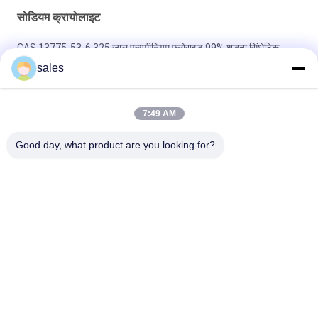
सोडियम क्रायोलाइट
CAS 13775-53-6 325 जाल एल्यूमीनियम फ्लोराइड 99% शुद्धता सिंथेटिक
क्रायोलाइट
sales
1000 से अधिक मेष सोडियम क्रायोलाइट कैस 13775-53-6 औद्योगिक ग्रेड
7:49 AM
आणविक भार 209.94 सोडियम क्रायोलाइट रासायनिक यौगिक पानी में अघुलनशील
औद्योगिक विनिर्माण प्रक्रियाओं के लिए आदर्श
Good day, what product are you looking for?
लोकप्रिय श्रेणियां
सभी
सोडियम क्रायोलाइट
पोटेशियम क्रायोलाइट
एल्यूमीनियम फ्लोराइड
फ्लोराइड नमक
कैलक्लाइंड पेट्रोलियम 
एनोड कार्बन ब्लॉक
कोक