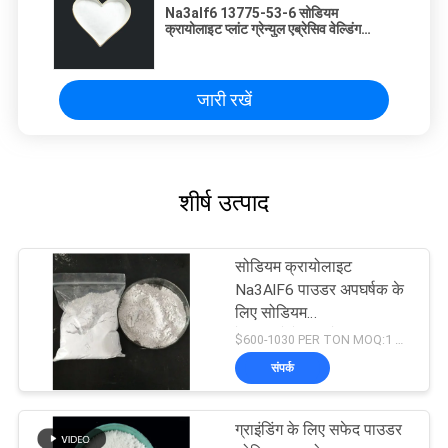
Na3alf6 13775-53-6 सोडियम
क्रायोलाइट प्लांट ग्रेन्युल एब्रेसिव वेल्डिंग
एल्युमिनियम स्मेल्टर
जारी रखें
शीर्ष उत्पाद
सोडियम क्रायोलाइट
Na3AlF6 पाउडर अपघर्षक के
लिए सोडियम
हेक्साफ्लोरोएलुमिनेट
$600-1030 PER TON MOQ:1 किलोग्राम
संपर्क
ग्राइंडिंग के लिए सफेद पाउडर