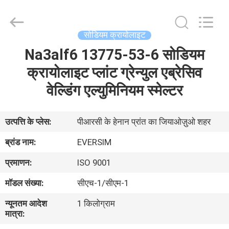
Jiaozuo
Eversim
Imp.&Exp.Co.,Ltd.
All
Rights
सोडियम क्रायोलाइट
Reserved.
Na3alf6 13775-53-6 सोडियम
घर
क्रायोलाइट प्लांट ग्रेन्युल एब्रेसिव
उत्पाद
वेल्डिंग एल्युमिनियम स्मेल्टर
वीडियो
उत्पत्ति के प्लेस:
पीआरसी के हेनान प्रांत का जियाओज़ुओ शहर
ब्रांड नाम:
EVERSIM
हमारे
प्रमाणन:
ISO 9001
बारे
मॉडल संख्या:
सीएच-1/सीएम-1
में
न्यूनतम आदेश
1 किलोग्राम
मात्रा:
कारखाने