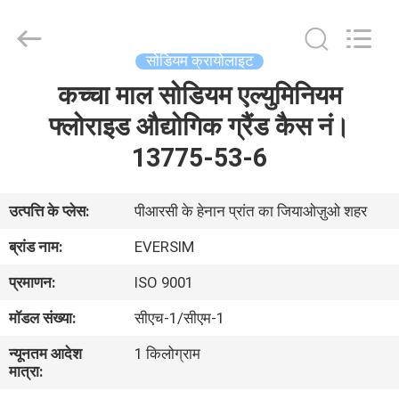
Jiaozuo
Eversim
Imp.&Exp.Co.,Ltd.
All
Rights
सोडियम क्रायोलाइट
Reserved.
कच्चा माल सोडियम एल्युमिनियम
घर
फ्लोराइड औद्योगिक ग्रैंड कैस नं।
उत्पाद
13775-53-6
वीडियो
उत्पत्ति के प्लेस:
पीआरसी के हेनान प्रांत का जियाओज़ुओ शहर
ब्रांड नाम:
EVERSIM
हमारे
प्रमाणन:
ISO 9001
बारे
मॉडल संख्या:
सीएच-1/सीएम-1
में
न्यूनतम आदेश
1 किलोग्राम
मात्रा:
कारखाने