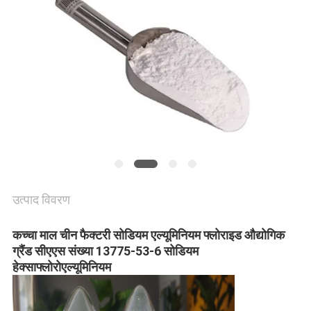
उद्धरण
मांगें
साइटमैप
गोपनीयता
नीति
उत्पाद विवरण
कच्चा माल चीन फैक्टरी सोडियम एल्यूमिनियम फ्लोराइड औद्योगिक
ग्रैंड सीएएस संख्या 13775-53-6 सोडियम
हेक्साफ्लोरोएल्यूमिनियम