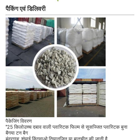
पैकिंग एवं डिलिवरी
पैकेजिंग विवरण
"25 किलो
उच्च दबाव वाली प्लास्टिक फिल्म से सुसज्जित प्लास्टिक बुना
या टन बैग
बैग
बंदरगाह: शंघाई क़िंगदाओ तियानजिन या बातचीत की जानी है