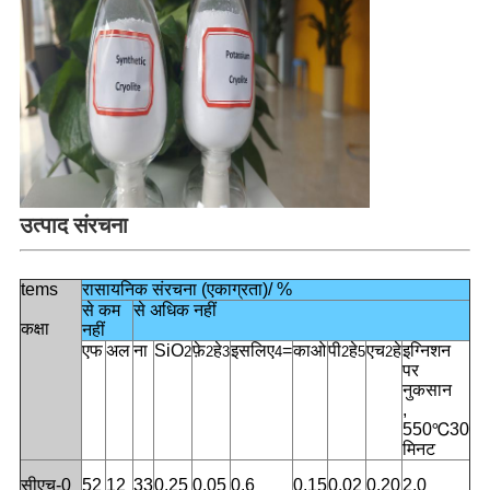
उत्पाद संरचना
tems
रासायनिक संरचना (एकाग्रता)/ %
से कम
से अधिक नहीं
कक्षा
नहीं
एफ
अल
ना
SiO
फ़े
हे
इसलिए
=
काओ
पी
हे
एच
हे
इग्निशन
2
2
3
4
2
5
2
पर
नुकसान
,
550℃30
मिनट
सीएच-0
52
12
33
0.25
0.05
0.6
0.15
0.02
0.20
2.0