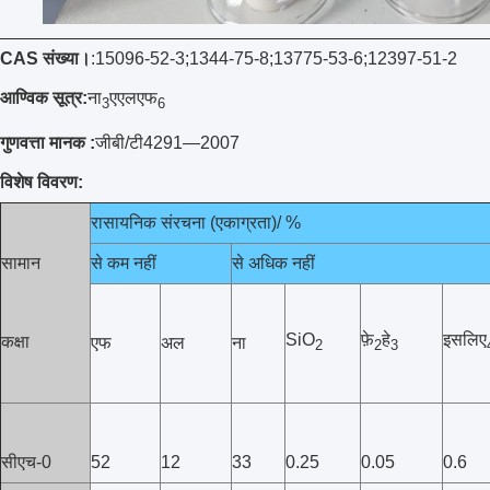
CAS संख्या।
:15096-52-3;1344-75-8;13775-53-6;12397-51-2
आण्विक सूत्र:
ना
एएलएफ
3
6
गुणवत्ता मानक :
जीबी/टी4291—2007
विशेष विवरण:
रासायनिक संरचना (एकाग्रता)/ %
सामान
से कम नहीं
से अधिक नहीं
SiO
फ़े
हे
इसलिए
कक्षा
एफ
अल
ना
2
2
3
सीएच-0
52
12
33
0.25
0.05
0.6