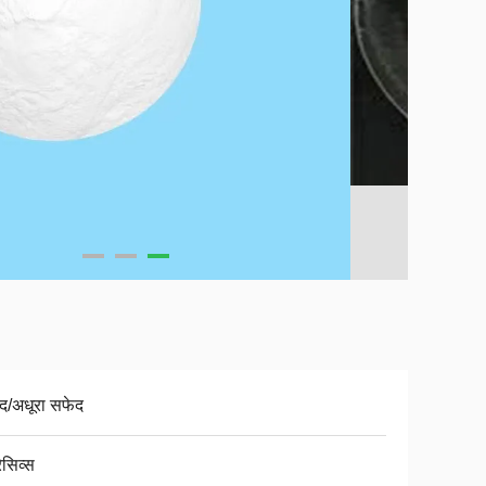
द/अधूरा सफेद
ेसिव्स