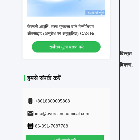
फैक्टरी आपूर्तिः उच्च गुणवत्ता वाले मैग्नीशियम
ऑक्साइड (अनुरोध पर अनुकूलित) CAS No.
1309-48-4
सर्वोत्तम मूल्य प्राप्त करें
विस्तृत
विवरण:
हमसे संपर्क करें
+8618300605868
info@eversimchemical.com
86-391-7687788