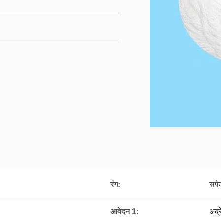
रंग:
सफे
आवेदन 1:
अब्र