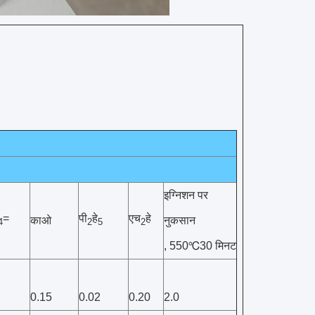
इग्निशन पर
=
पी
हे
एच
हे
काओ
नुकसान
4
2
5
2
, 550℃30 मिनट
0.15
0.02
0.20
2.0