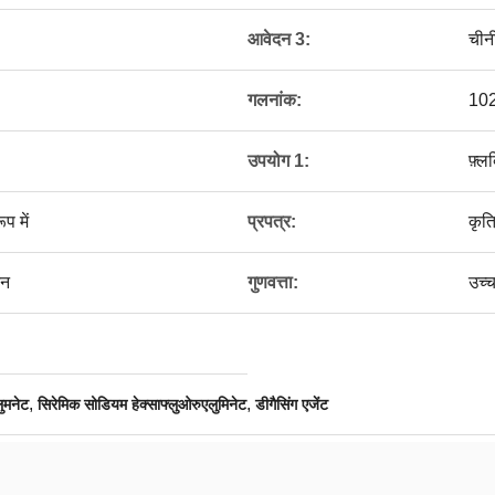
आवेदन 3:
चीनी
गलनांक:
10
उपयोग 1:
फ़्ल
प में
प्रपत्र:
कृत्
टन
गुणवत्ता:
उच्च
,
,
ुमनेट
सिरेमिक सोडियम हेक्साफ्लुओरुएलुमिनेट
डीगैसिंग एजेंट