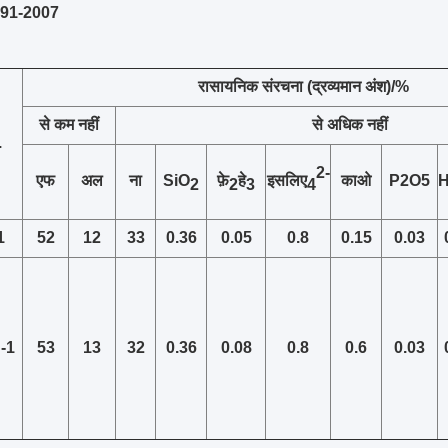
4291-2007
रासायनिक संरचना (द्रव्यमान अंश)/%
से कम नहीं
से अधिक नहीं
.
2-
एफ
अल
ना
SiO
फ़े
हे
इसलिए
काओ
P2O5
2
2
3
4
1
52
12
33
0.36
0.05
0.8
0.15
0.03
 -1
53
13
32
0.36
0.08
0.8
0.6
0.03