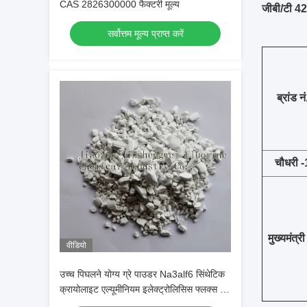
CAS 2826300000 फैक्टरी मूल्य
जीबी/टी 
सर्वोत्तम मूल्य प्राप्त करें
ब्रांड नं
चौधरी -
मुख्यमंत्री
वीडियो
उच्च पिघलने योग्य ग्रे पाउडर Na3alf6 सिंथेटिक
क्रायोलाइट एल्यूमीनियम इलेक्ट्रोलिसिस फ्लक्स के
रूप में उपयोग किया जाता है