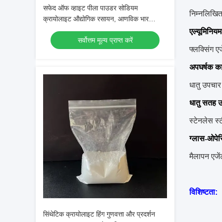
सफेद ऑफ व्हाइट पीला पाउडर सोडियम
निम्नलिखित
क्रायोलाइट औद्योगिक रसायन, आणविक भार
209.94 के साथ
एल्यूमिनियम
सर्वोत्तम मूल्य प्राप्त करें
फ्लक्सिंग ए
अपघर्षक का
धातु उपचार 
धातु सतह 
स्टेनलेस स्
ग्लास-ओपे
मैलापन एजेंट
विशिष्टता:
सिंथेटिक क्रायोलाइट हिंग गुणवत्ता और प्रदर्शन