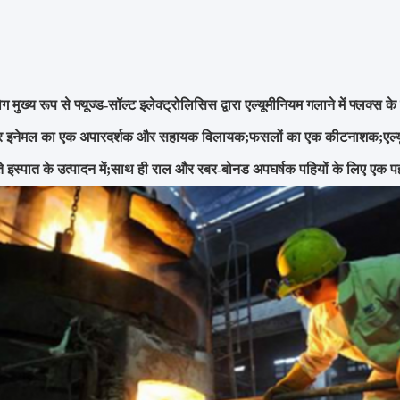
मुख्य रूप से फ्यूज्ड-सॉल्ट इलेक्ट्रोलिसिस द्वारा एल्यूमीनियम गलाने में फ्लक्स के
 इनेमल का एक अपारदर्शक और सहायक विलायक;फसलों का एक कीटनाशक;एल्यूमीनिय
ते इस्पात के उत्पादन में;साथ ही राल और रबर-बोनड अपघर्षक पहियों के लिए एक 