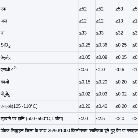
एफ
≥52
≥52
≥53
≥5
अल
≥12
≥12
≥13
≥1
ना
≤33
≤33
≤32
≤3
SiO
≤0.25
≤0.36
≤0.25
≤0
2
फ़े
हे
≤0.05
≤0.08
≤0.05
≤0
2
3
2-
एसओ 4
≤0.6
≤1.0
≤0.6
≤1
काओ
≤0.15
≤0.20
≤0.20
≤0
पी
हे
≤0.02
≤0.03
≤0.02
≤0
2
5
एच
ओ(105~110°C)
≤0.20
≤0.40
≤0.20
≤0
2
सुखाने पर हानि (500~550°C,1 घंटा)
≤2.0
≤2.5
≤2.0
≤2
पैकेज सिकुड़न फिल्म के साथ 25/50/1000 किलोग्राम प्लास्टिक बुने हुए बैग या ग्राह