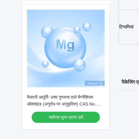
टिप्पणियां
पैकेजिंग ए
फैक्टरी आपूर्तिः उच्च गुणवत्ता वाले मैग्नीशियम
ऑक्साइड (अनुरोध पर अनुकूलित) CAS No.
1309-48-4
सर्वोत्तम मूल्य प्राप्त करें