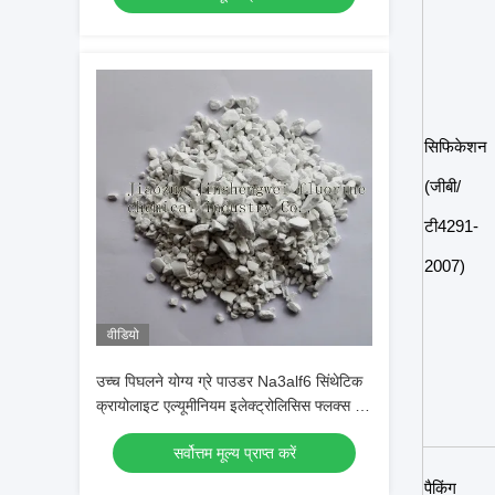
सिफिकेशन
(जीबी/
टी4291-
2007)
वीडियो
उच्च पिघलने योग्य ग्रे पाउडर Na3alf6 सिंथेटिक
क्रायोलाइट एल्यूमीनियम इलेक्ट्रोलिसिस फ्लक्स के
रूप में उपयोग किया जाता है
सर्वोत्तम मूल्य प्राप्त करें
पैकिंग