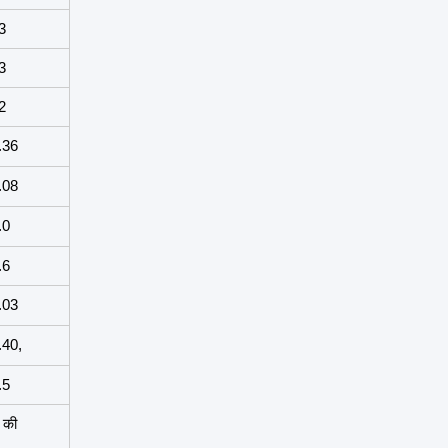
3
3
2
.36
.08
.0
.6
.03
.40,
.5
क की