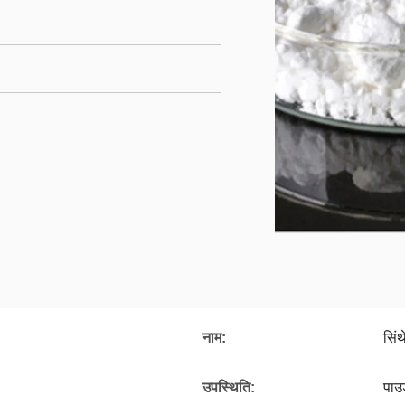
नाम:
सिं
उपस्थिति:
पाउड