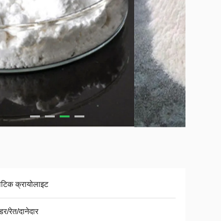
थेटिक क्रायोलाइट
र/रेत/दानेदार