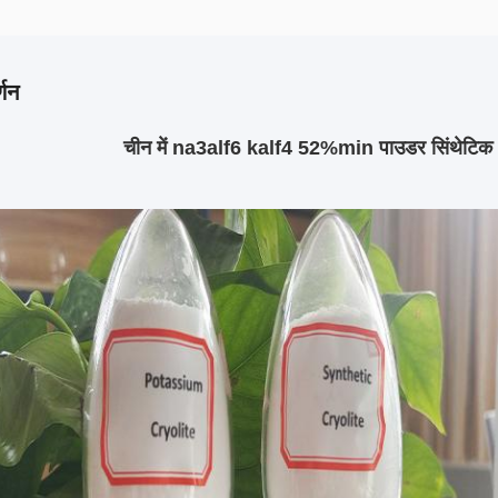
्णन
चीन में na3alf6 kalf4 52%min पाउडर सिंथेटिक