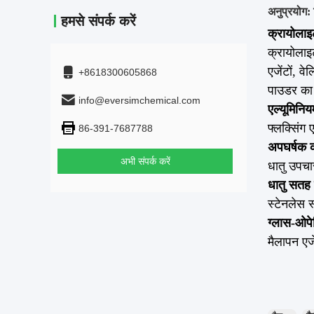
अनुप्रयोग:
हमसे संपर्क करें
क्रायोलाइ
क्रायोलाइ
एजेंटों, व
+8618300605868
पाउडर का 
info@eversimchemical.com
एल्यूमिनिय
फ्लक्सिंग 
86-391-7687788
अपघर्षक क
अभी संपर्क करें
धातु उपचार
धातु सतह
स्टेनलेस स
ग्लास-ओप
मैलापन एजें