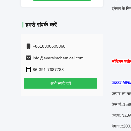
इनेमल के निर्
हमसे संपर्क करें
+8618300605868
info@eversimchemical.com
सोडियम फ्लोर
86-391-7687788
पाउडर 98% स
अभी संपर्क करें
उत्पाद का ना
कैस नं.:15
एमएफ:Na3A
मेगावाट:209