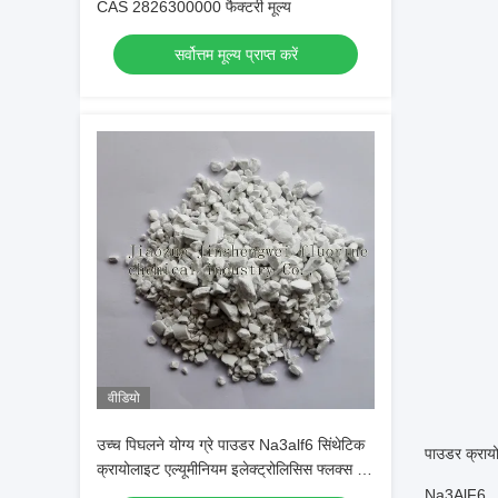
CAS 2826300000 फैक्टरी मूल्य
सर्वोत्तम मूल्य प्राप्त करें
वीडियो
उच्च पिघलने योग्य ग्रे पाउडर Na3alf6 सिंथेटिक
पाउडर क्राय
क्रायोलाइट एल्यूमीनियम इलेक्ट्रोलिसिस फ्लक्स के
रूप में उपयोग किया जाता है
Na3AlF6