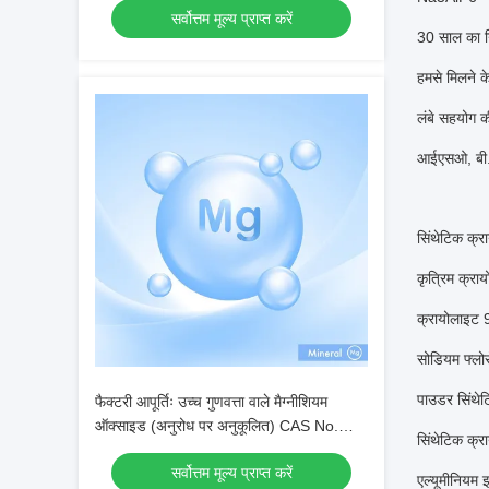
सर्वोत्तम मूल्य प्राप्त करें
30 साल का नि
हमसे मिलने क
लंबे सहयोग क
आईएसओ, बी.
सिंथेटिक क्र
कृत्रिम क्रा
क्रायोलाइट 
सोडियम फ्लोर
पाउडर सिंथे
फैक्टरी आपूर्तिः उच्च गुणवत्ता वाले मैग्नीशियम
ऑक्साइड (अनुरोध पर अनुकूलित) CAS No.
सिंथेटिक क्रा
1309-48-4
सर्वोत्तम मूल्य प्राप्त करें
एल्यूमीनियम इ