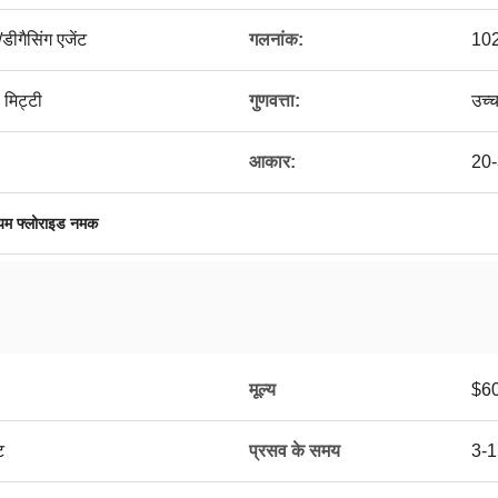
/डीगैसिंग एजेंट
गलनांक:
10
 मिट्टी
गुणवत्ता:
उच्च
आकार:
20-
ियम फ्लोराइड नमक
मूल्य
$6
ट
प्रसव के समय
3-1