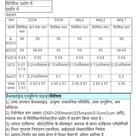
सिरेमिक उद्योग में
सफ़ीर में
भंडारण
जाल
325#
500#
डब्लू-5
डब्ल्यू-2
डब्ल्यू 1
श्रेणी
सिरेमिक
आग रोक स्तर
सिरेमिक स्तर
सिरेमिक स्तर
सिरेमिक स्तर
सिरेमिक स्तर
स्तर
Α-
98
90
95
95
95
90
Al2O3
Al2O3
99
98-99
99
99
99
98-99
Fe2O3
0.04
0.05
0.04
0.04
0.04
0.04
SiO2
0.07-
0.20अधिकतम.
0.15अधिकतम.
0.15अधिकतम.
0.15अधिकतम.
0.20अधिकतम.
0.15
Na2O
0.1
0.25अधिकतम
0.1
0.1
0.1
0.3
सच्चा
3.95-
3.93-3.97
3.95-3.97
3.95-3.97
3.95-3.97
3.95
घनत्व
3.97
कैलक्लाइंड एल्युमिना पाउडर
विशेषता
1) उच्च तापमान कैलक्लाइंड, उत्कृष्ट रासायनिक गतिविधि, उच्च एल्यूमिना, कम
सोडियम
2) रेज़ोनेबल कण आकार (D50=200mesh/325mesh/3-5um/1um आदि),
व्यापक रूप से सिरेमिक/रेफ्रेक्ट्रीज़ उद्योग में उपयोग किया जाता है।
3) उत्पाद प्रक्रिया: ऑस्ट्रेलिया के बॉक्साइट अयस्क से बायर प्रक्रिया प्रौद्योगिकी
4)
स्थिर गुणवत्ता नियंत्रण
;एसजीएस, आईएसओ लेखापरीक्षित निर्माता
5) आयात-निर्यात कर मुक्त क्षेत्र में स्थित फैक्ट्री, कीमत सर्वोत्तम है