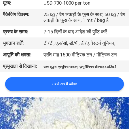
मूल्य:
USD 700-1000 per ton
का
पैकेजिंग विवरण:
25 kg / बैग लकड़ी के फूस के साथ, 50 kg / बैग
दौरा
लकड़ी के फूस के साथ, 1 mt / bag है
प्रसव के समय:
7-15 दिनों के बाद आदेश की पुष्टि करें
गुणवत्ता
भुगतान शर्तें:
टी/टी, एल/सी, डी/पी, डी/ए, वेस्टर्न यूनियन,
नियंत्रण
आपूर्ति की क्षमता:
प्रति माह 1500 मीट्रिक टन / मीट्रिक टन
हमसे
प्रमुखता से दिखाना:
,
उच्च शुद्धता एल्यूमिना पाउडर
एल्यूमीनियम ऑक्साइड al2o3
संपर्क
करें
सबसे अच्छी कीमत
समाचार
मामले