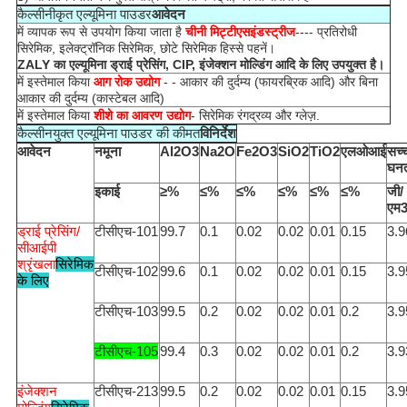
कैल्सीनीकृत एल्यूमिना पाउडर
आवेदन
में व्यापक रूप से उपयोग किया जाता है
चीनी मिट्टी
एस
इंडस्ट्रीज
---- प्रतिरोधी
सिरेमिक, इलेक्ट्रॉनिक सिरेमिक, छोटे सिरेमिक हिस्से पहनें।
ZALY का एल्यूमिना ड्राई प्रेसिंग, CIP, इंजेक्शन मोल्डिंग आदि के लिए उपयुक्त है।
में इस्तेमाल किया
आग रोक उद्योग
- - आकार की दुर्दम्य (फायरब्रिक आदि) और बिना
आकार की दुर्दम्य (कास्टेबल आदि)
में इस्तेमाल किया
शीशे का आवरण उद्योग
- सिरेमिक रंगद्रव्य और ग्लेज़
.
कैल्सीनयुक्त एल्यूमिना पाउडर की कीमत
विनिर्देश
आवेदन
नमूना
Al2O3
Na2O
Fe2O3
SiO2
TiO2
एलओआई
सच्
घनत
इकाई
≥%
≤%
≤%
≤%
≤%
≤%
जी/
एम
ड्राई प्रेसिंग/
टीसीएच-101
99.7
0.1
0.02
0.02
0.01
0.15
3.9
सीआईपी
श्रृंखला
सिरेमिक
टीसीएच-102
99.6
0.1
0.02
0.02
0.01
0.15
3.9
के लिए
टीसीएच-103
99.5
0.2
0.02
0.02
0.01
0.2
3.9
टीसीएच-105
99.4
0.3
0.02
0.02
0.01
0.2
3.9
इंजेक्शन
टीसीएच-213
99.5
0.2
0.02
0.02
0.01
0.15
3.9