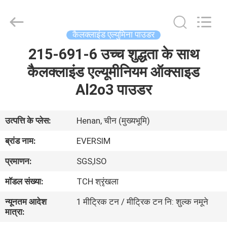
Jiaozuo
Eversim
Imp.&Exp.Co.,Ltd.
All
Rights
कैलक्लाइंड एल्युमिना पाउडर
Reserved.
215-691-6 उच्च शुद्धता के साथ
घर
कैलक्लाइंड एल्यूमीनियम ऑक्साइड
उत्पाद
Al2o3 पाउडर
वीडियो
उत्पत्ति के प्लेस:
Henan, चीन (मुख्यभूमि)
ब्रांड नाम:
EVERSIM
हमारे
प्रमाणन:
SGS,ISO
बारे
मॉडल संख्या:
TCH श्रृंखला
में
न्यूनतम आदेश
1 मीट्रिक टन / मीट्रिक टन नि: शुल्क नमूने
मात्रा:
कारखाने