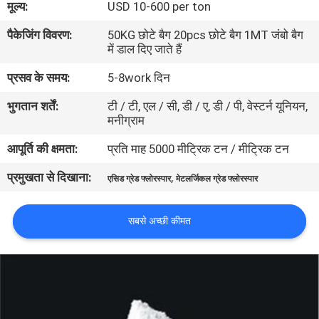
मूल्य:
USD 10-600 per ton
का
पैकेजिंग विवरण:
50KG छोटे बैग 20pcs छोटे बैग 1MT जंबो बैग
दौरा
में डाल दिए जाते हैं
प्रसव के समय:
5-8work दिन
गुणवत्ता
भुगतान शर्तें:
टी / टी, एल / सी, डी / ए, डी / पी, वेस्टर्न यूनियन,
नियंत्रण
मनीग्राम
आपूर्ति की क्षमता:
प्रति माह 5000 मीट्रिक टन / मीट्रिक टन
हमसे
प्रमुखता से दिखाना:
,
संपर्क
एसिड ग्रेड फ्लोरस्पार
मेटलर्जिकल ग्रेड फ्लोरस्पार
करें
सबसे अच्छी कीमत
समाचार
मामले