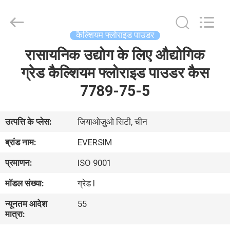
Jiaozuo
Eversim
Imp.&Exp.Co.,Ltd.
All
Rights
कैल्शियम फ्लोराइड पाउडर
Reserved.
रासायनिक उद्योग के लिए औद्योगिक
घर
ग्रेड कैल्शियम फ्लोराइड पाउडर कैस
उत्पाद
7789-75-5
वीडियो
उत्पत्ति के प्लेस:
जियाओज़ुओ सिटी, चीन
ब्रांड नाम:
EVERSIM
हमारे
प्रमाणन:
ISO 9001
बारे
मॉडल संख्या:
ग्रेड I
में
न्यूनतम आदेश
55
मात्रा:
कारखाने