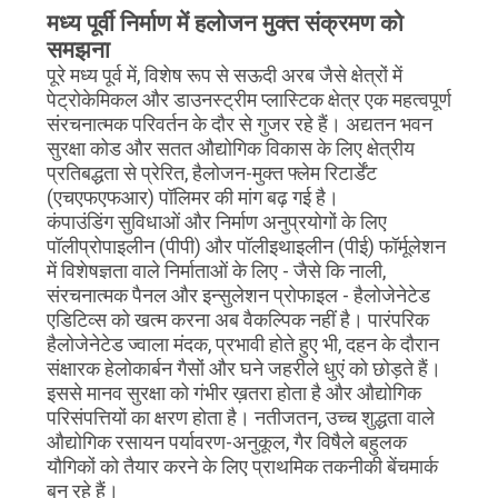
का
मध्य पूर्वी निर्माण में हलोजन मुक्त संक्रमण को
समझना
दौरा
पूरे मध्य पूर्व में, विशेष रूप से सऊदी अरब जैसे क्षेत्रों में
पेट्रोकेमिकल और डाउनस्ट्रीम प्लास्टिक क्षेत्र एक महत्वपूर्ण
संरचनात्मक परिवर्तन के दौर से गुजर रहे हैं। अद्यतन भवन
गुणवत्ता
सुरक्षा कोड और सतत औद्योगिक विकास के लिए क्षेत्रीय
नियंत्रण
प्रतिबद्धता से प्रेरित, हैलोजन-मुक्त फ्लेम रिटार्डेंट
(एचएफएफआर) पॉलिमर की मांग बढ़ गई है।
कंपाउंडिंग सुविधाओं और निर्माण अनुप्रयोगों के लिए
हमसे
पॉलीप्रोपाइलीन (पीपी) और पॉलीइथाइलीन (पीई) फॉर्मूलेशन
में विशेषज्ञता वाले निर्माताओं के लिए - जैसे कि नाली,
संपर्क
संरचनात्मक पैनल और इन्सुलेशन प्रोफाइल - हैलोजेनेटेड
करें
एडिटिव्स को खत्म करना अब वैकल्पिक नहीं है। पारंपरिक
हैलोजेनेटेड ज्वाला मंदक, प्रभावी होते हुए भी, दहन के दौरान
संक्षारक हेलोकार्बन गैसों और घने जहरीले धुएं को छोड़ते हैं।
समाचार
इससे मानव सुरक्षा को गंभीर ख़तरा होता है और औद्योगिक
परिसंपत्तियों का क्षरण होता है। नतीजतन, उच्च शुद्धता वाले
औद्योगिक रसायन पर्यावरण-अनुकूल, गैर विषैले बहुलक
मामले
यौगिकों को तैयार करने के लिए प्राथमिक तकनीकी बेंचमार्क
बन रहे हैं।