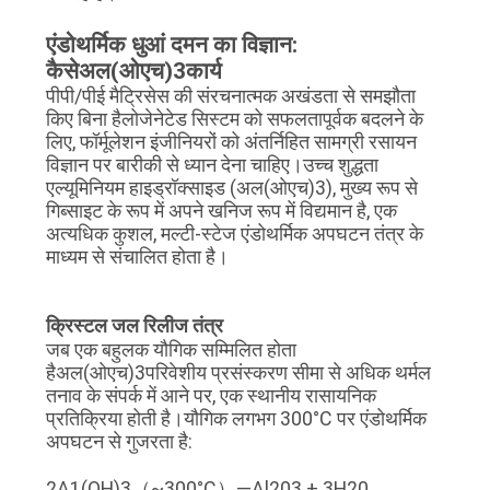
उद्धरण
एंडोथर्मिक धुआं दमन का विज्ञान:
कैसे
अल(ओएच)3
कार्य
मांगें
पीपी/पीई मैट्रिसेस की संरचनात्मक अखंडता से समझौता
किए बिना हैलोजेनेटेड सिस्टम को सफलतापूर्वक बदलने के
लिए, फॉर्मूलेशन इंजीनियरों को अंतर्निहित सामग्री रसायन
साइटमैप
विज्ञान पर बारीकी से ध्यान देना चाहिए।
उच्च शुद्धता
एल्यूमिनियम हाइड्रॉक्साइड (
अल(ओएच)3
), मुख्य रूप से
गिब्साइट के रूप में अपने खनिज रूप में विद्यमान है
, एक
गोपनीयता
अत्यधिक कुशल, मल्टी-स्टेज एंडोथर्मिक अपघटन तंत्र के
नीति
माध्यम से संचालित होता है।
क्रिस्टल जल रिलीज तंत्र
जब एक बहुलक यौगिक सम्मिलित होता
है
अल(ओएच)3
परिवेशीय प्रसंस्करण सीमा से अधिक थर्मल
तनाव के संपर्क में आने पर, एक स्थानीय रासायनिक
प्रतिक्रिया होती है।
यौगिक लगभग 300°C पर एंडोथर्मिक
अपघटन से गुजरता है
:
2A1(OH)3（~300°C）—Al203 + 3H20