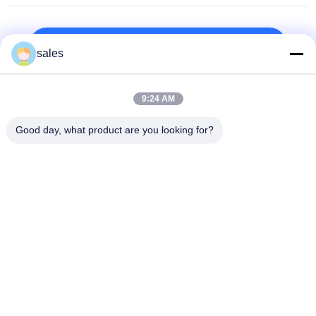
हैं?
शीर्ष
sales
9:24 AM
लोकप्रिय श्रेणियां
सभी
Good day, what product are you looking for?
सोडियम क्रायोलाइट
पोटेशियम क्रायोलाइट
एल्यूमीनियम फ्लोराइड
फ्लोराइड नमक
कैलक्लाइंड पेट्रोलियम 
एनोड कार्बन ब्लॉक
कोक
कैथोड कार्बन ब्लॉक
सोडियम फ्लोराइड पाउडर