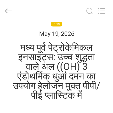
Jiaozuo
Eversim
Imp.&Exp.Co.,Ltd.
All
Rights
Reserved.
घर
NEWS
May 19, 2026
उत्पाद
मध्य पूर्व पेट्रोकेमिकल
इनसाइट्स: उच्च शुद्धता
वीडियो
वाले अल ((OH) 3
एंडोथर्मिक धुआं दमन का
हमारे
उपयोग हेलोजन मुक्त पीपी/
बारे
में
पीई प्लास्टिक में
कारखाने